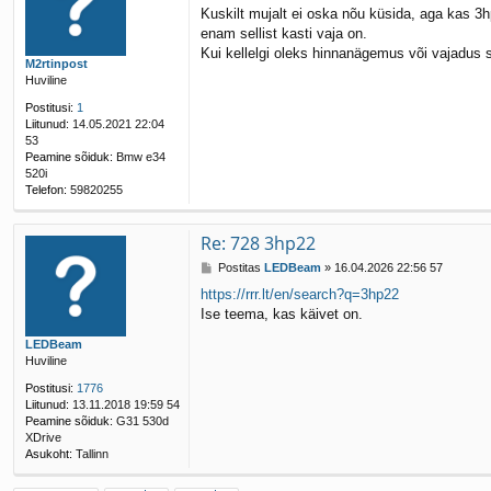
o
Kuskilt mujalt ei oska nõu küsida, aga kas 3h
s
enam sellist kasti vaja on.
t
i
Kui kellelgi oleks hinnanägemus või vajadus sel
M2rtinpost
t
Huviline
u
s
Postitusi:
1
Liitunud:
14.05.2021 22:04
53
Peamine sõiduk:
Bmw e34
520i
Telefon:
59820255
Re: 728 3hp22
P
Postitas
LEDBeam
»
16.04.2026 22:56 57
o
https://rrr.lt/en/search?q=3hp22
s
Ise teema, kas käivet on.
t
i
LEDBeam
t
Huviline
u
s
Postitusi:
1776
Liitunud:
13.11.2018 19:59 54
Peamine sõiduk:
G31 530d
XDrive
Asukoht:
Tallinn