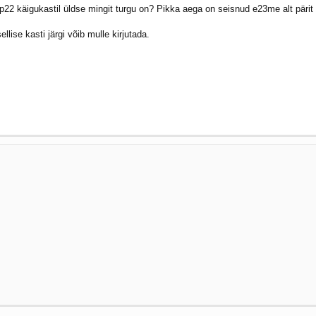
p22 käigukastil üldse mingit turgu on? Pikka aega on seisnud e23me alt pärit 3
lise kasti järgi võib mulle kirjutada.