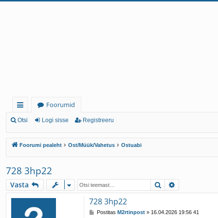
Foorumid
iirl
Otsi
Logi sisse
Registreeru
in
Foorumi pealeht
Ost/Müük/Vahetus
Ostuabi
gi
d
728 3hp22
Otsi
Täiendatud 
Vasta
728 3hp22
P
Postitas
M2rtinpost
»
16.04.2026 19:56 41