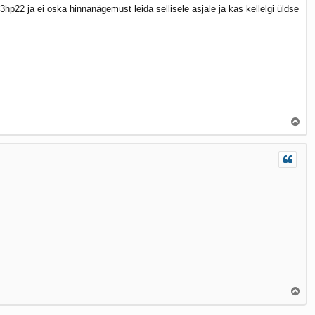
hp22 ja ei oska hinnanägemust leida sellisele asjale ja kas kellelgi üldse
Ü
l
e
s
Ü
l
e