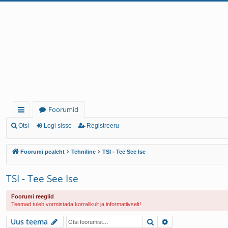
Foorumid
iirl
Otsi
Logi sisse
Registreeru
in
Foorumi pealeht
Tehniline
TSI - Tee See Ise
gi
d
TSI - Tee See Ise
Foorumi reeglid
Teemad tuleb vormistada korralikult ja informatiivselt!
Otsi
Täiendatud otsi
Uus teema