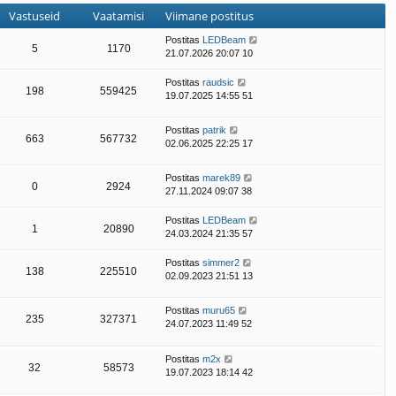
Vastuseid
Vaatamisi
Viimane postitus
Postitas
LEDBeam
5
1170
21.07.2026 20:07 10
Postitas
raudsic
198
559425
19.07.2025 14:55 51
Postitas
patrik
663
567732
02.06.2025 22:25 17
Postitas
marek89
0
2924
27.11.2024 09:07 38
Postitas
LEDBeam
1
20890
24.03.2024 21:35 57
Postitas
simmer2
138
225510
02.09.2023 21:51 13
Postitas
muru65
235
327371
24.07.2023 11:49 52
Postitas
m2x
32
58573
19.07.2023 18:14 42