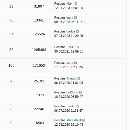
Postitas
Max.
13
31807
12.01.2023 17:01 25
Postitas
jaant
0
13341
09.08.2022 08:11 14
Postitas
darkie
57
125526
07.03.2022 14:20 45
Postitas
EerikL
32
1205483
30.08.2021 12:59 31
Postitas
jaant
105
171653
17.05.2021 11:30 26
Postitas
Rjando
9
25192
06.12.2020 21:02 08
Postitas
ooDDoo
3
17373
10.09.2020 06:59 47
Postitas
EerikL
8
22246
06.07.2020 11:31 47
Postitas
MatsMaalt
0
16563
12.05.2020 16:10 43