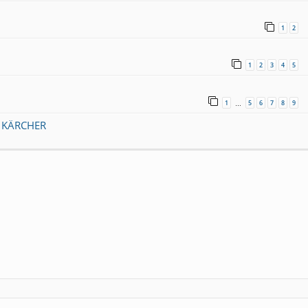
1
2
1
2
3
4
5
1
5
6
7
8
9
…
U KÄRCHER