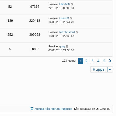
Postitas
killer666
52
97316
22.10.2018 09:09 31
Postitas
LanseX
139
220418
14.09.2018 23:44 20
Postitas
Nitrobastard
252
309253
13.08.2018 22:38 47
Postitas
gorg
0
18833
03.08.2018 21:38 10
2
3
4
5
1
J
123 teemat
Hüppa
Kustuta kõik foorumi küpsised
Kõik kellaajad on
UTC+03:00