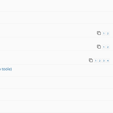
1
2
1
2
1
2
3
4
 tööle)