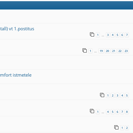
all) vt 1.postitus
1
3
4
5
6
7
…
1
19
20
21
22
23
…
omfort istmetele
1
2
3
4
5
1
4
5
6
7
8
…
1
2