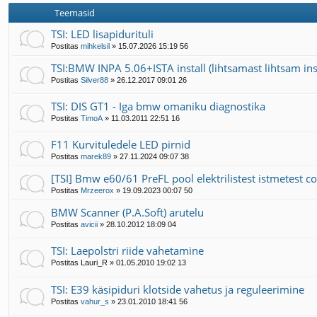
Teemasid
TSI: LED lisapidurituli
Postitas
mihkelsil
»
15.07.2026 15:19 56
TSI:BMW INPA 5.06+ISTA install (lihtsamast lihtsam inst
Postitas
Silver88
»
26.12.2017 09:01 26
TSI: DIS GT1 - Iga bmw omaniku diagnostika
Postitas
TimoA
»
11.03.2011 22:51 16
F11 Kurvituledele LED pirnid
Postitas
marek89
»
27.11.2024 09:07 38
[TSI] Bmw e60/61 PreFL pool elektrilistest istmetest c
Postitas
Mrzeerox
»
19.09.2023 00:07 50
BMW Scanner (P.A.Soft) arutelu
Postitas
avicii
»
28.10.2012 18:09 04
TSI: Laepolstri riide vahetamine
Postitas
Lauri_R
»
01.05.2010 19:02 13
TSI: E39 käsipiduri klotside vahetus ja reguleerimine
Postitas
vahur_s
»
23.01.2010 18:41 56