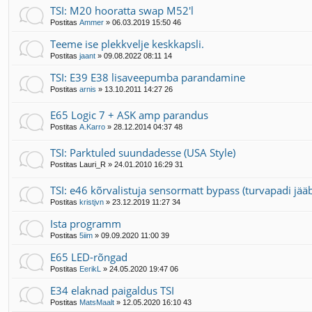
TSI: M20 hooratta swap M52'l
Postitas
Ammer
»
06.03.2019 15:50 46
Teeme ise plekkvelje keskkapsli.
Postitas
jaant
»
09.08.2022 08:11 14
TSI: E39 E38 lisaveepumba parandamine
Postitas
arnis
»
13.10.2011 14:27 26
E65 Logic 7 + ASK amp parandus
Postitas
A.Karro
»
28.12.2014 04:37 48
TSI: Parktuled suundadesse (USA Style)
Postitas
Lauri_R
»
24.01.2010 16:29 31
TSI: e46 kõrvalistuja sensormatt bypass (turvapadi jääb
Postitas
kristjvn
»
23.12.2019 11:27 34
Ista programm
Postitas
5iim
»
09.09.2020 11:00 39
E65 LED-rõngad
Postitas
EerikL
»
24.05.2020 19:47 06
E34 elaknad paigaldus TSI
Postitas
MatsMaalt
»
12.05.2020 16:10 43