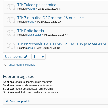
TSI: Tulede poleerimine
Postitas
velvo6
»
20.11.2011 22:20 47
TSI: 7 nupulise OBC asemel 18 nupuline
Postitas
cross
»
09.10.2010 22:27 17
TSI: Pixlid korda
Postitas
Maximaator
»
05.02.2010 01:15 47
TSI: iseteenindus AUTO SISE PUHASTUS JA MARGPES
Postitas
gorg
»
03.08.2018 21:38 10
Uus teema
Tagasi foorumi esilehele
Foorumi õigused
Sa
ei saa
teha uusi teemasid siin foorumis
Sa
ei saa
postitustele vastata siin foorumis
Sa
ei saa
muuta oma postitusi siin foorumis
Sa
ei saa
kustutada oma postitusi siin foorumis
Foorumi pealeht