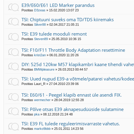
E39/E60/E61 LED Marker parandus
Postitas
D3zeas
»
15.02.2020 13:07 23
TSI: Chiptuuni suveks oma TD/TDS kiiremaks
Postitas
Silver88
»
02.04.2017 21:05 21
TSI: E39 tulede mooduli remont
Postitas
Steven89
»
25.05.2010 10:36 15
TSI: F10/F11 Throttle Body Adaptation resettimine
Postitas
krist2an
»
06.01.2020 11:20 26
DIY: 525d 120kw M57 klapikambri kaane tihendi vahe
Postitas
BMWpleasure
»
26.03.2013 00:44 57
TSI: Uued nupud E39-a võtmele/patarei vahetus/kode
Postitas
Lauri_R
»
27.04.2010 23:39 06
TSI: E60/61 - Peegel klapib ennast üle asendi FIX.
Postitas
wermecher
»
28.04.2019 12:55 28
TSI: Põlve otsas E39 aknapesudüüside sulatamine
Postitas
pka
»
08.12.2018 21:24 48
TSI: E39 FL tulede reguleerimisvarraste vahetus.
Postitas
marko9bbb
»
25.01.2011 14:23 56