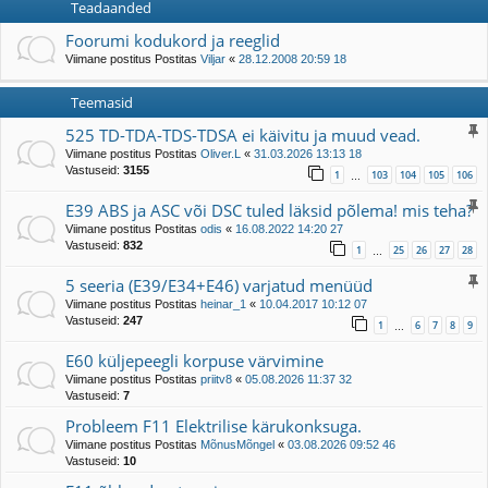
Teadaanded
Foorumi kodukord ja reeglid
Viimane postitus Postitas
Viljar
«
28.12.2008 20:59 18
Teemasid
525 TD-TDA-TDS-TDSA ei käivitu ja muud vead.
Viimane postitus Postitas
Oliver.L
«
31.03.2026 13:13 18
Vastuseid:
3155
1
103
104
105
106
…
E39 ABS ja ASC või DSC tuled läksid põlema! mis teha?
Viimane postitus Postitas
odis
«
16.08.2022 14:20 27
Vastuseid:
832
1
25
26
27
28
…
5 seeria (E39/E34+E46) varjatud menüüd
Viimane postitus Postitas
heinar_1
«
10.04.2017 10:12 07
Vastuseid:
247
1
6
7
8
9
…
E60 küljepeegli korpuse värvimine
Viimane postitus Postitas
priitv8
«
05.08.2026 11:37 32
Vastuseid:
7
Probleem F11 Elektrilise kärukonksuga.
Viimane postitus Postitas
MõnusMõngel
«
03.08.2026 09:52 46
Vastuseid:
10