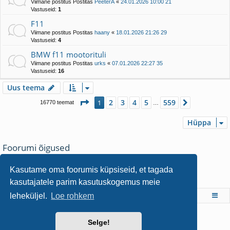
Viimane postitus Postitas
PeeterA
«
24.01.2026 10:00 21
Vastuseid:
1
F11
Viimane postitus Postitas
haany
«
18.01.2026 21:26 29
Vastuseid:
4
BMW f11 mootorituli
Viimane postitus Postitas
urks
«
07.01.2026 22:27 35
Vastuseid:
16
Uus teema
1
. leht
559
-st
2
3
4
5
559
1
Järgmine
16770 teemat
…
Hüppa
Foorumi õigused
Sa
ei saa
teha uusi teemasid siin foorumis
Sa
ei saa
postitustele vastata siin foorumis
Kasutame oma foorumis küpsiseid, et tagada
Sa
ei saa
muuta oma postitusi siin foorumis
kasutajatele parim kasutuskogemus meie
Sa
ei saa
kustutada oma postitusi siin foorumis
leheküljel.
Loe rohkem
Foorumi pealeht
Arendas
phpBB
® Forum Software © phpBB Limited
Selge!
Style Postitas
Arty
- phpBB 3.3 Postitas MrGaby