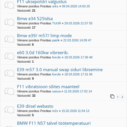
F11 uksepolstri valgustus
Viimane postitus Postitas
urks
«
09.04.2026 14:03 25
Vastuseid:
21
Bmw e34 525tdsa
Viimane postitus Postitas
TUUR
«
29.03.2026 21:57 55
Vastuseid:
17
Bmw e39/ m57/ limp mode
Viimane postitus Postitas
patrik
«
22.03.2026 14:09 47
Vastuseid:
6
e60 3.0d 160kw vibreerib.
Viimane postitus Postitas
foxclix
«
18.03.2026 17:36 48
Vastuseid:
1
E39 m57 3.0 manual swap siduri libisemine
Viimane postitus Postitas
foxclix
«
18.03.2026 17:31 06
Vastuseid:
9
F11 vibratsioon sõites maanteel
Viimane postitus Postitas
sassa
«
11.03.2026 17:02 14
Vastuseid:
32
1
2
E39 diisel webasto
Viimane postitus Postitas
m2x
«
15.02.2026 11:54 13
Vastuseid:
5
BMW F11 N57 talvel töötemperatuuri