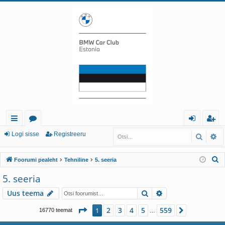
iirl
o
og
eg
Logi sisse
Registreeru
Otsi
Tä
in
or
i
ist
O
Foorumi pealeht
Tehniline
5. seeria
gi
u
sis
re
t
5. seeria
d
mi
se
er
s
Otsi
Täiendatud otsin
Uus teema
i
d
u
1
. leht
559
-st
2
3
4
5
559
1
Järgmine
16770 teemat
…