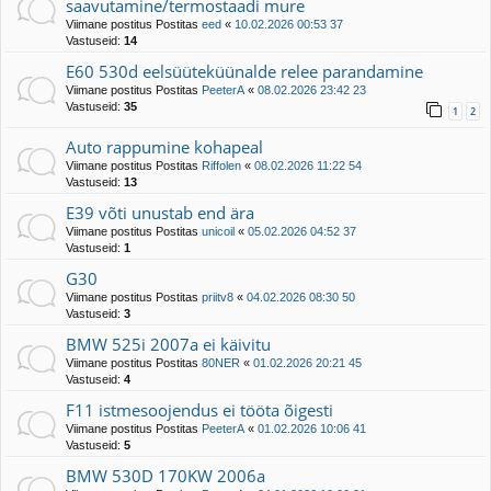
saavutamine/termostaadi mure
Viimane postitus Postitas
eed
«
10.02.2026 00:53 37
Vastuseid:
14
E60 530d eelsüüteküünalde relee parandamine
Viimane postitus Postitas
PeeterA
«
08.02.2026 23:42 23
Vastuseid:
35
1
2
Auto rappumine kohapeal
Viimane postitus Postitas
Riffolen
«
08.02.2026 11:22 54
Vastuseid:
13
E39 võti unustab end ära
Viimane postitus Postitas
unicoil
«
05.02.2026 04:52 37
Vastuseid:
1
G30
Viimane postitus Postitas
priitv8
«
04.02.2026 08:30 50
Vastuseid:
3
BMW 525i 2007a ei käivitu
Viimane postitus Postitas
80NER
«
01.02.2026 20:21 45
Vastuseid:
4
F11 istmesoojendus ei tööta õigesti
Viimane postitus Postitas
PeeterA
«
01.02.2026 10:06 41
Vastuseid:
5
BMW 530D 170KW 2006a