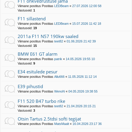
F11 õhkvedrustuse jama
Viimane postitus Postitas
LEDBeam
«
27.07.2026 12:00 58
Vastuseid:
1
F11 sillastend
Viimane postitus Postitas
LEDBeam
«
15.07.2026 11:42 18
Vastuseid:
19
2011a F11 N57 190kw saaled
Viimane postitus Postitas
teet82
«
01.06.2026 21:42 39
Vastuseid:
15
BMW E61 GT alarm
Viimane postitus Postitas
patrik
«
14.05.2026 19:55 10
Vastuseid:
9
E34 esitulede pesur
Viimane postitus Postitas
Allu666
«
11.05.2026 11:12 14
E39 pihustid
Viimane postitus Postitas
WenoN
«
04.05.2026 19:38 55
F11 520 B47 turbo rike
Viimane postitus Postitas
teet82
«
21.04.2026 20:15 21
Vastuseid:
3
Otsin Tartus 2.5tdsi softi tegijat
Viimane postitus Postitas
MatsMaalt
«
16.04.2026 23:17 36