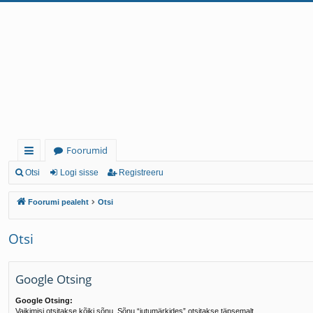
Foorumid
iirl
Otsi
Logi sisse
Registreeru
in
Foorumi pealeht
Otsi
gi
Otsi
d
Google Otsing
Google Otsing:
Vaikimisi otsitakse kõiki sõnu. Sõnu “jutumärkides” otsitakse täpsemalt.