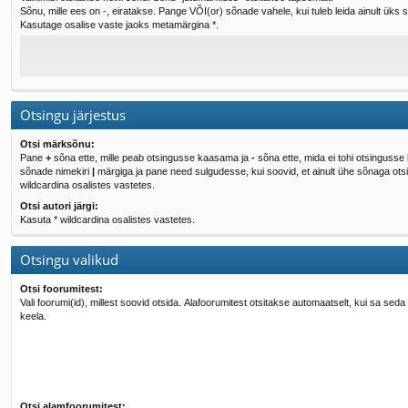
Sõnu, mille ees on -, eiratakse. Pange VÕI(or) sõnade vahele, kui tuleb leida ainult üks 
Kasutage osalise vaste jaoks metamärgina *.
Otsingu järjestus
Otsi märksõnu:
Pane
+
sõna ette, mille peab otsingusse kaasama ja
-
sõna ette, mida ei tohi otsingusse
sõnade nimekiri
|
märgiga ja pane need sulgudesse, kui soovid, et ainult ühe sõnaga otsitaks. Kasuta *
wildcardina osalistes vastetes.
Otsi autori järgi:
Kasuta * wildcardina osalistes vastetes.
Otsingu valikud
Otsi foorumitest:
Vali foorumi(id), millest soovid otsida. Alafoorumitest otsitakse automaatselt, kui sa seda va
keela.
Otsi alamfoorumitest: