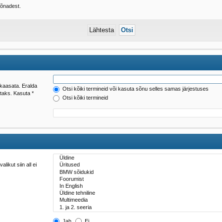
sõnadest.
 kaasata. Eralda
Otsi kõiki termineid või kasuta sõnu selles samas järjestuses
Otsi kõiki termineid
likut siin all ei
Jah
Ei