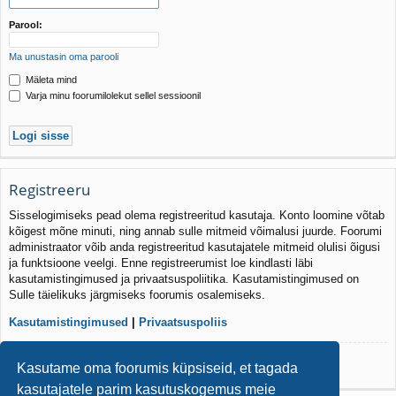
Parool:
Ma unustasin oma parooli
Mäleta mind
Varja minu foorumilolekut sellel sessioonil
Registreeru
Sisselogimiseks pead olema registreeritud kasutaja. Konto loomine võtab
kõigest mõne minuti, ning annab sulle mitmeid võimalusi juurde. Foorumi
administraator võib anda registreeritud kasutajatele mitmeid olulisi õigusi
ja funktsioone veelgi. Enne registreerumist loe kindlasti läbi
kasutamistingimused ja privaatsuspoliitika. Kasutamistingimused on
Sulle täielikuks järgmiseks foorumis osalemiseks.
Kasutamistingimused
|
Privaatsuspoliis
Registreeru
Kasutame oma foorumis küpsiseid, et tagada
kasutajatele parim kasutuskogemus meie