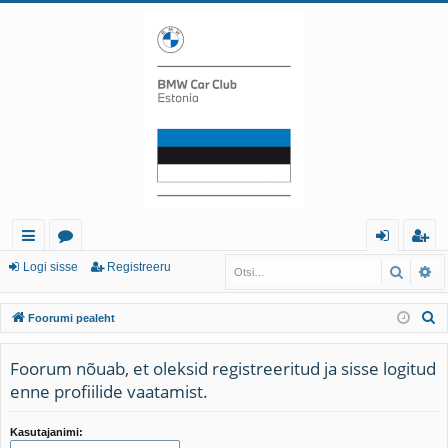
iirl
o
og
eg
Logi sisse
Registreeru
Otsi
Tä
in
or
i
ist
O
Foorumi pealeht
gi
u
sis
re
t
d
mi
se
er
s
Foorum nõuab, et oleksid registreeritud ja sisse logitud
i
enne profiilide vaatamist.
d
u
Kasutajanimi: