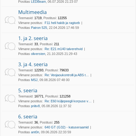
Postitas
LEDBeam
, 06.07.2026 21:23 07
Multimeedia
Teemasid
:
1719
,
Postitusi
:
12255
Viimane postitus:
F11 heli hakib ja ragiseb
Postitas
Patron 525
, 22.04.2026 17:46 59
1. ja 2. seeria
Teemasid
:
33
,
Postitusi
:
211
Viimane postitus:
Re: E21 m140 talverehvid
Postitas
oliversten
, 21.10.2025 21:29 43
3. ja 4. seeria
Teemasid
:
12293
,
Postitusi
:
79633
Viimane postitus:
Re: Veojaoukontrolli ja ABS t…
Postitas
MSJ
, 09.08.2026 07:48 00
5. seeria
Teemasid
:
16771
,
Postitusi
:
121258
Viimane postitus:
Re: E60 küljepeegli korpuse v…
Postitas
priitv8
, 05.08.2026 11:37 32
6. seeria
Teemasid
:
36
,
Postitusi
:
255
Viimane postitus:
640 GT (G32) - katuseraamid
Postitas
ant0n
, 09.06.2026 22:33 59