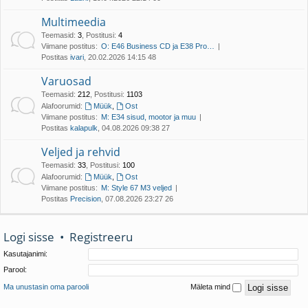
Multimeedia
Teemasid
:
3
,
Postitusi
:
4
Viimane postitus:
O: E46 Business CD ja E38 Pro…
Postitas
ivari
, 20.02.2026 14:15 48
Varuosad
Teemasid
:
212
,
Postitusi
:
1103
Alafoorumid:
Müük
,
Ost
Viimane postitus:
M: E34 sisud, mootor ja muu
Postitas
kalapulk
, 04.08.2026 09:38 27
Veljed ja rehvid
Teemasid
:
33
,
Postitusi
:
100
Alafoorumid:
Müük
,
Ost
Viimane postitus:
M: Style 67 M3 veljed
Postitas
Precision
, 07.08.2026 23:27 26
Logi sisse
•
Registreeru
Kasutajanimi:
Parool:
Ma unustasin oma parooli
Mäleta mind