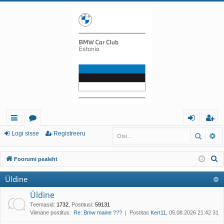
iirl
o
og
eg
Logi sisse
Registreeru
Otsi
Tä
in
or
i
ist
O
Foorumi pealeht
gi
u
sis
re
t
Üldine
d
mi
se
er
s
i
Üldine
d
u
Teemasid
:
1732
,
Postitusi
:
59131
Viimane postitus:
Re: Bmw maine ???
Postitas
Kert11
, 05.08.2026 21:42 31