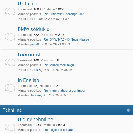
Üritused
Teemasid
:
1003
,
Postitusi
:
38279
Viimane postitus:
Re: One Mile Challenge 2026 -…
Postitas
indro
, 09.08.2026 07:21 39
BMW sõidukid
Teemasid
:
882
,
Postitusi
:
30210
Viimane postitus:
Re: BMW NA0 - i3 Neue Klasse
Postitas
priitv8
, 06.07.2026 21:06 09
Foorumist
Teemasid
:
140
,
Postitusi
:
3118
Viimane postitus:
Re: Mured foorumiga
Postitas
Chris.S
, 27.07.2026 06:35 45
In English
Teemasid
:
48
,
Postitusi
:
208
Viimane postitus:
Re: Inquiry about a car impor…
Postitas
Jooney
, 08.12.2025 20:57 03
Tehniline
Üldine tehniline
Teemasid
:
8238
,
Postitusi
:
88261
Viimane postitus:
Re: Digidash update