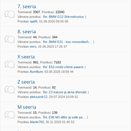
7. seeria
Teemasid
:
3367
,
Postitusi
:
22040
Viimane postitus:
Re: BMW G12 õhkvedrustus
Postitas
oja86
, 01.08.2026 09:55 58
8. seeria
Teemasid
:
44
,
Postitusi
:
344
Viimane postitus:
Re: BMW E31 - kus remondite/h…
Postitas
eero
, 15.06.2023 17:26 37
X seeria
Teemasid
:
991
,
Postitusi
:
7163
Viimane postitus:
Re: E53 rombi võtme patarei
Postitas
BumBum
, 03.08.2026 18:59 44
Z seeria
Teemasid
:
14
,
Postitusi
:
92
Viimane postitus:
Re: Z3 katuse ja akna-tihendid
Postitas
aleksandr12
, 29.07.2024 10:09 51
M seeria
Teemasid
:
15
,
Postitusi
:
139
Viimane postitus:
Re: E46 M3 differ ja selle pa…
Postitas
Martin750
, 30.11.2025 01:45 53